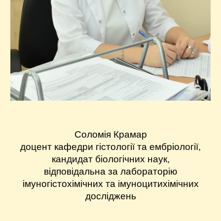
Соломія Крамар
доцент кафедри гістології та ембріології,
кандидат біологічних наук,
відповідальна за лабораторію
імуногістохімічних та імуноцитихімічних
досліджень