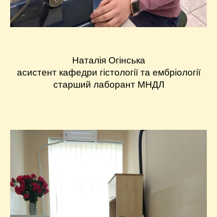
Наталія Огінська
асистент кафедри гістології та емб
ріології
старший лаборант МНДЛ