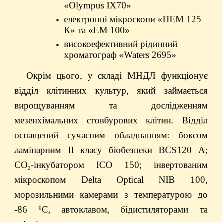
«Olympus ІХ70»
електронні мікроскопи «ПЕМ 125
К» та «ЕМ 100»
високоефективний рідинний
хроматограф «Waters 2695»
Окрім цього, у складі МНДЛ функціонує
відділ клітинних культур, який займається
вирощуванням та дослідженням
мезенхімальних стовбурових клітин. Відділ
оснащений сучасним обладнанням: боксом
ламінарним ІІ класу біобезпеки BCS120 A;
СО
-інкубатором ICO 150; інвертованим
2
мікроскопом Delta Optical NIB 100,
морозильними камерами з температурою до
-86
С, автоклавом, бідистиляторами та
0