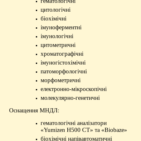
гематологічні
цитологічні
біохімічні
імуноферментні
імунологічні
цитометричні
хроматографічні
імуногістохімічні
патоморфологічні
морфометричні
електронно-мікроскопічні
молекулярно-генетичні
Оснащення МНДЛ:
гематологічні аналізатори
«Yumizen H500 CT» та «Biobaze»
біохімічні напівавтоматичні