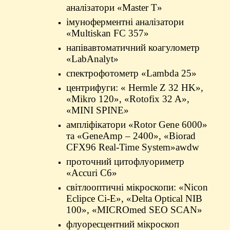
аналізатори «Master T»
імуноферментні аналізатори
«Multiskan FС 357»
напівавтоматичний коагулометр
«LabAnalyt»
спектрофотометр «Lambda 25»
центрифуги: « Hermle Z 32 HK»,
«Mikro 120», «Rotofix 32 A»,
«MINI SPINE»
ампліфікатори «Rotor Gene 6000»
та «GeneAmp – 2400»,
«
Biorad
CFX96 Real-Time System
»awdw
проточний цитофлуориметр
«Accuri C6»
світлооптичні мікроскопи: «Nicon
Eclipce Ci-E», «Delta Optical NIB
100», «MICROmed SEO SCAN»
флуоресцентний мікроскоп